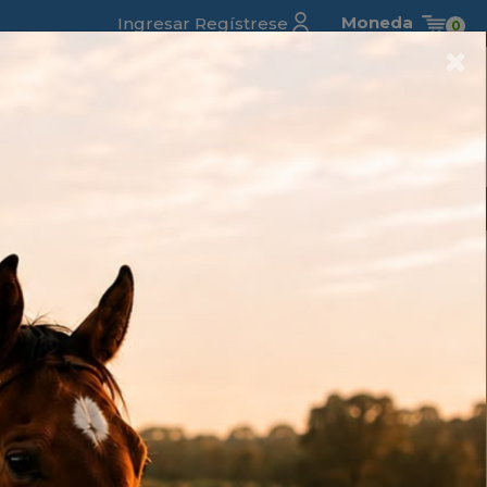
Moneda
Ingresar
Regístrese
0
×
HOT SALE
LO NUEVO
Proteccion de
Vestimenta y
Semillas
Silos
Veterinaria
Cultivos
Talabarteria
TOPICO
Oftalmicos
gramos
tock
Compartir este producto: