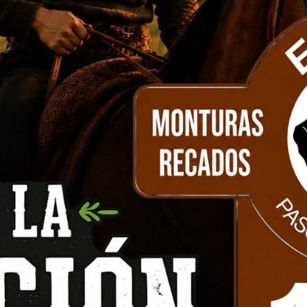
Agre
Cotizá precio del envío
Envíos a todo el país
Antibiotico y antiinflamatorio en