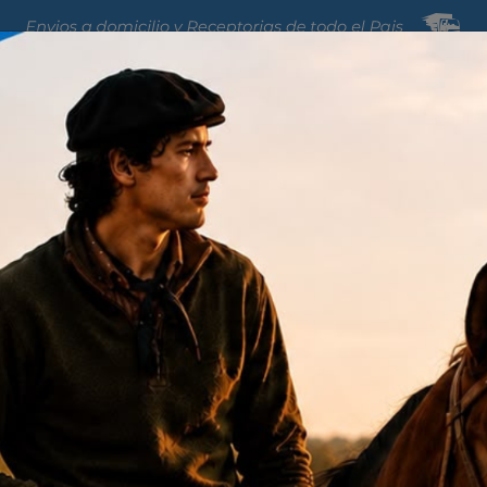
Jardin y Areas
Nutricion
izantes
Maderas
Maquinarias
Verdes
Animal
Veterinaria
MEDICAMENTOS USO 
Polvo Oftálmico 150 
cod: 01033017
Disponible en s
1.265
$
IVA EXENTO