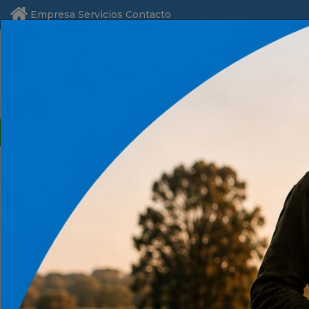
Empresa
Servicios
Contacto
Alambrados y
Equipamiento
Ferreteria y
Agua
Fertil
Cercos
Ganadero
Hogar