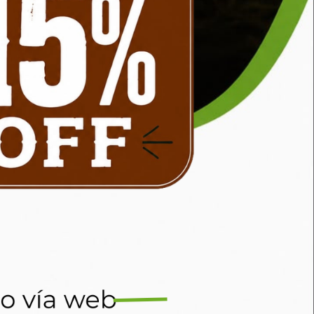
›
lmico 1 kg
BTK 35 - Spray
Disponible en
Disponible en
stock
stock
U$S
Comprar
Comprar
0
16
,00