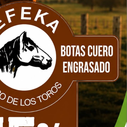
gar
Compra segura
Tienda 100% protegida
 bovinos, ovinos, caprinos, suinos y equinos.