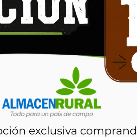
Colirio R con Nafazolina
Polvo Oftá
RIPOLL 500 cc
isponible en
Disponible en
stock
stock
Comprar
Comprar
450
5
.49
$
$