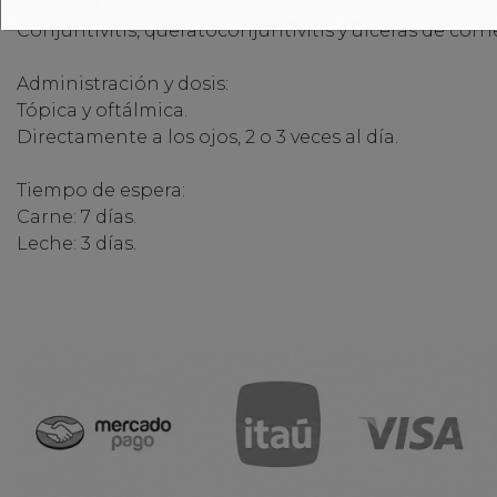
Indicaciones:
Conjuntivitis, queratoconjuntivitis y ulceras de córn
Administración y dosis:
Tópica y oftálmica.
Directamente a los ojos, 2 o 3 veces al día.
Tiempo de espera:
Carne: 7 días.
Leche: 3 días.