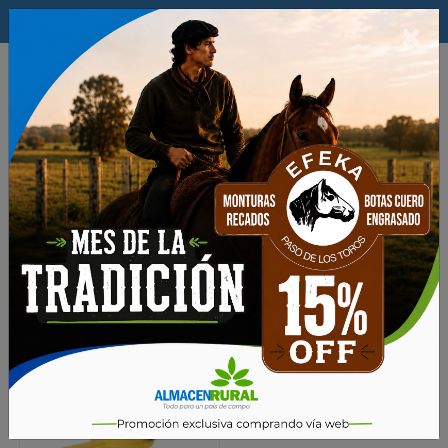
$
×
0
Productos
Fertilizantes
ENVASES