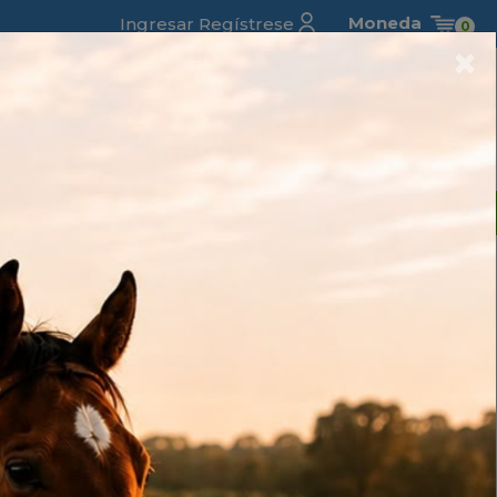
Moneda
Ingresar
Regístrese
0
×
HOT SALE
LO NUEVO
Proteccion de
Vestimenta y
Semillas
Silos
Veterinaria
Cultivos
Talabarteria