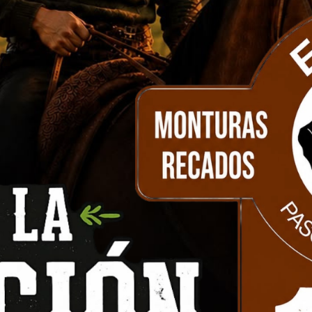
guridad amarillo
Casco de seguridad
Casc
RS
amarillo-Arnes CLIMAX
blan
Disponible en
Disponible en
stock
stock
Comprar
Comprar
590
3
$
$