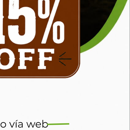
ector auditivo TRUPER
Arnes p/casco climax
Disponible en
Disponible en
stock
stock
Comprar
Comprar
45
170
$