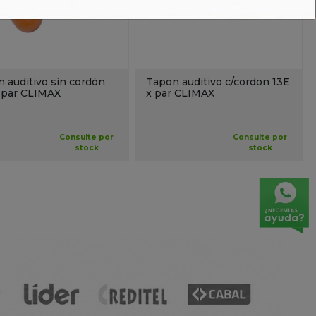
 auditivo sin cordón
Tapon auditivo c/cordon 13E
 par CLIMAX
x par CLIMAX
Consulte por
Consulte por
stock
stock