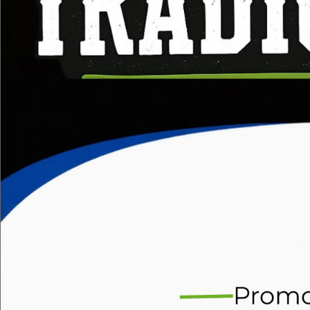
Casco de s
CLIMAX
350
$