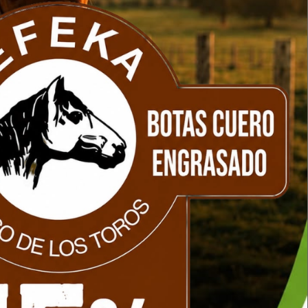
o CLIMAX de seguridad
Protector auditivo
co
acopl.p/casco CLIMAX
Disponible en
Disponible en
stock
stock
Comprar
Comprar
60
2
.475
$