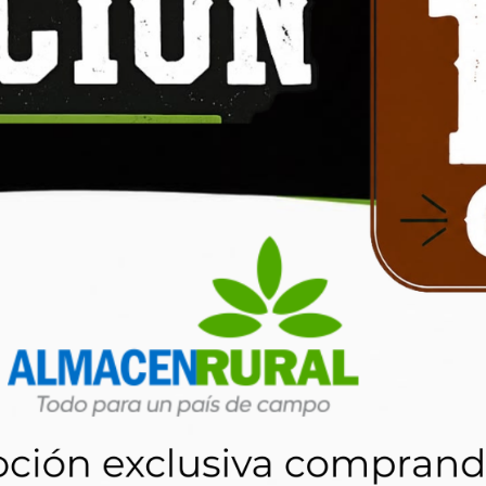
eguridad verde
Cubre nuca p/casco con
Prot
cinta ref.TRUPER CUNU-N
Disponible en
Disponible en
stock
stock
Comprar
Comprar
220
9
$
$