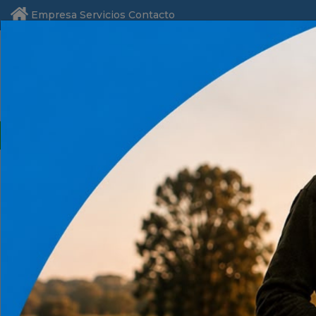
Empresa
Servicios
Contacto
Alambrados y
Equipamiento
Ferreteria y
Agua
Fertil
Cercos
Ganadero
Hogar
Productos
Ferreteria y Hogar
SEGURIDAD
Cascos y Protecctores
SEGURIDAD
Arnes y Cintos de Seguridad