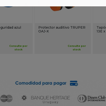
guridad azul
Protector auditivo TRUPER
Tapón
OAJ-X
13E x
Consulte por
Consulte por
stock
stock