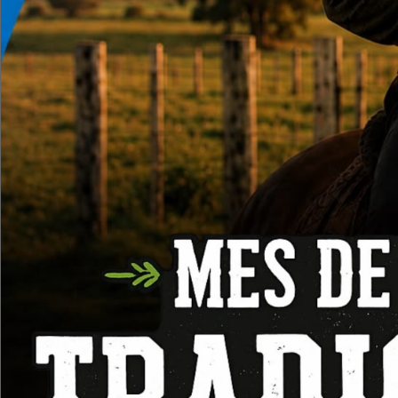
Cascos y Protecctores Auditivos
Chalecos Reflectivos
Guantes de trabajo
Lentes y Gafas
Mascaras y Filtros
Marca
3
Truper
Casco de se
CLIMAX 5-
360
$