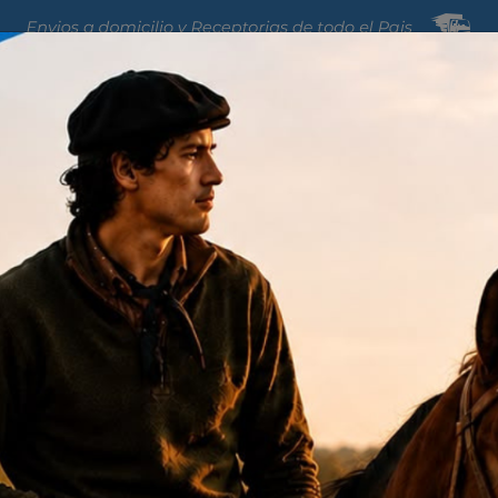
Jardin y Areas
Nutricion
izantes
Maderas
Maquinarias
Verdes
Animal
 Auditivos