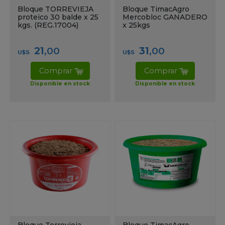
Bloque TORREVIEJA
Bloque TimacAgro
proteico 30 balde x 25
Mercobloc GANADERO
kgs. (REG.17004)
x 25kgs
21
,00
31
,00
U$S
U$S
Comprar
Comprar
Disponible en stock
Disponible en stock
Bloque Torrevieja
Bloque TimacAgro