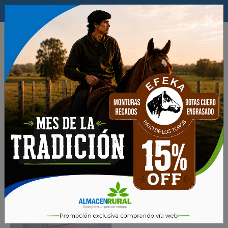
$
×
0
Productos
Nutricion Animal
SALES MINERALES
Bloques Proteicos