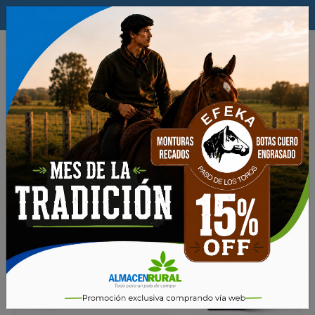
$
×
0
Productos
Ferreteria y Hogar
TIEMPO LIBRE
Articulos de Camping