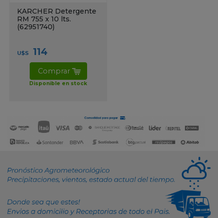
KARCHER Detergente
RM 755 x 10 lts.
(62951740)
114
U$S
Comprar
Disponible en stock