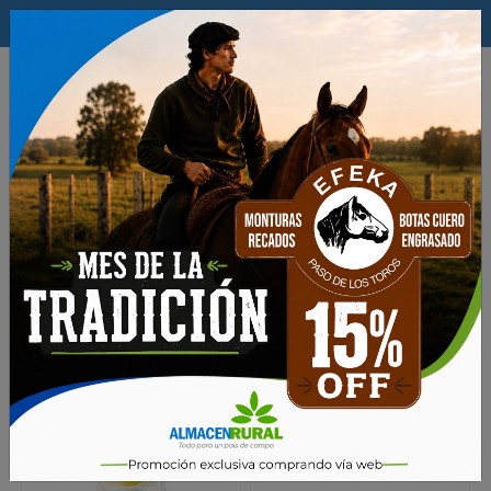
$
×
0
Productos
Maquinarias
HIDROLAVADORAS
Rep. y Acc. Hidrolavadoras