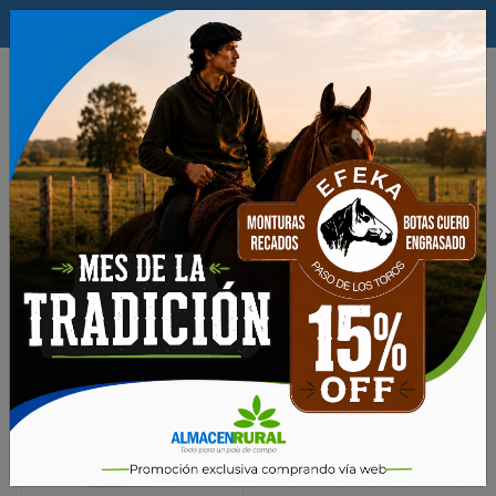
$
×
0
Productos
Semillas
PASTURAS
Achicorias