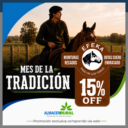
$
×
0
Productos
Nutricion Animal
SALES MINERALES
Sales Minerales Bloques