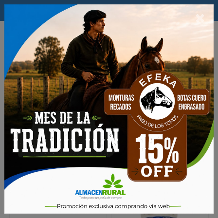
$
×
0
Productos
Proteccion de Cultivos
GLIFOSATOS
Glifosatos Granulados