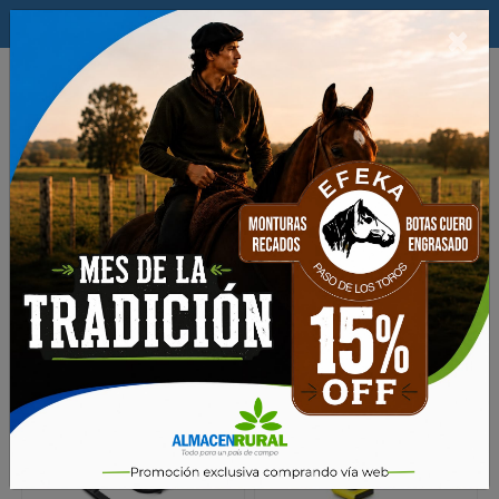
$
×
0
Productos
Ferreteria y Hogar
EQUIPAMIENTO PARA HOGAR
Aspiradoras