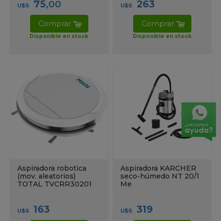
75
,00
263
U$S
U$S
Comprar
Comprar
Disponible en stock
Disponible en stock
Aspiradora robotica
Aspiradora KARCHER
(mov. aleatorios)
seco-húmedo NT 20/1
TOTAL TVCRR30201
Me
163
319
U$S
U$S