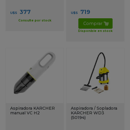
377
719
U$S
U$S
Consulte por stock
Comprar
Disponible en stock
Aspiradora KARCHER
Aspiradora / Sopladora
manual VC H2
KARCHER WD3
(50194)