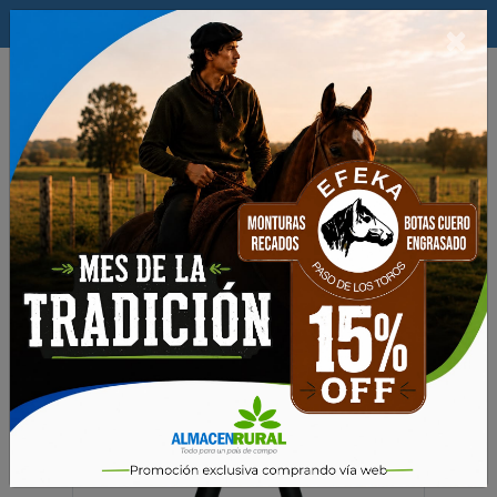
$
×
0
Alambrados y Cercos
HERRAMIENTAS PARA ALAMBRADOS
Maquina de Alambrar