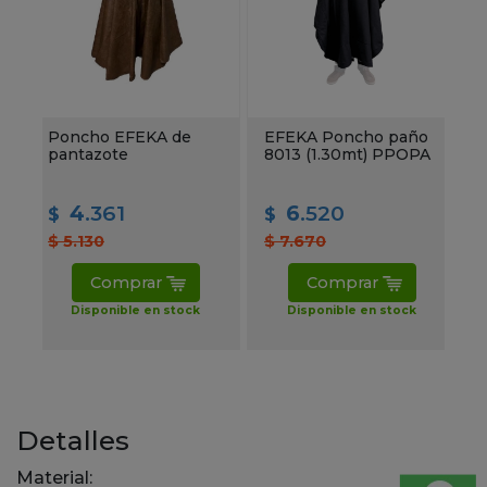
o
Poncho EFEKA de
EFEKA Poncho paño
pantazote
8013 (1.30mt) PPOPA
4
.361
6
.520
$
$
$ 5.130
$ 7.670
Comprar
Comprar
Disponible en stock
Disponible en stock
Detalles
Material: