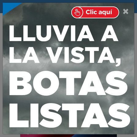
$
×
0
Vestimenta y Talabarteria
VESTIMENTA
Ponchos y Mantas