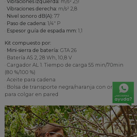
·
Vibraciones izquierda:
m/s² 2,9
·
Vibraciones derecha:
m/s² 2,8
·
Nivel sonoro dB(A):
77
·
Paso de cadena:
1/4" P
·
Espesor guía de espada mm:
1,1
Kit compuesto por:
·
Mini-sierra de batería:
GTA 26
· Batería AS 2, 28 Wh, 10,8 V
· Cargador AL 1. Tiempo de carga 55 min/70min
(80 %/100 %)
· Aceite para cadena
· Bolsa de transporte negra/naranja con orificios
para colgar en pared