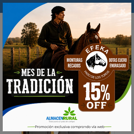
$
×
0
Maquinarias
MOTOSIERRAS
Motosierras STIHL