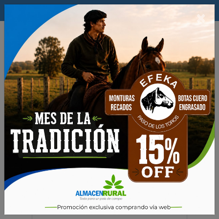
$
×
0
Maquinarias
MOTOSIERRAS
Motosierras STIHL